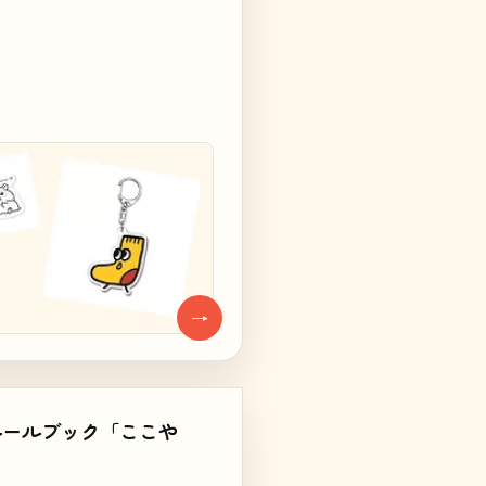
→
ルールブック「ここや