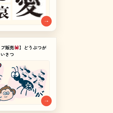
→
ンプ販売
】どうぶつが
あいさつ
→