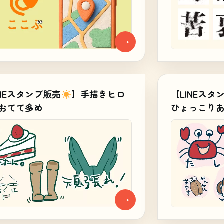
→
INEスタンプ販売
】手描きヒロ
【LINEスタ
おてて多め
ひょっこり
→