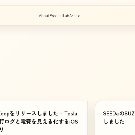
About
Product
Lab
Article
tKeepをリリースしました – Tesla
SEEDaのS
行ログと電費を見える化するiOS
しました
リ