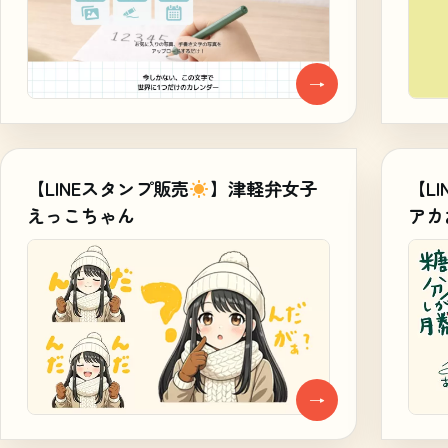
→
【LINEスタンプ販売
】津軽弁女子
【L
えっこちゃん
アカ
→