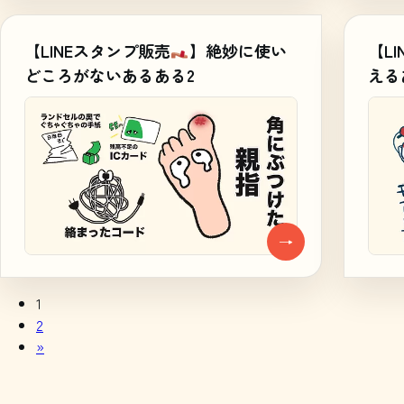
【LINEスタンプ販売
】絶妙に使い
【L
どころがないあるある2
える
→
1
2
»