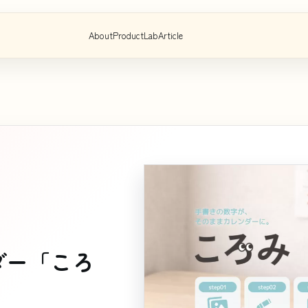
About
Product
Lab
Article
ダー「ころ