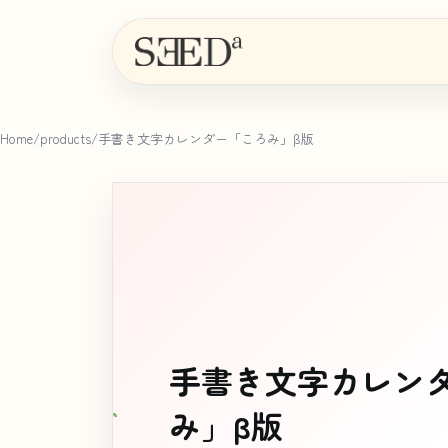
Home
/
products
/
手書き文字カレンダー「ころみ」β版
手書き文字カレン
み」β版