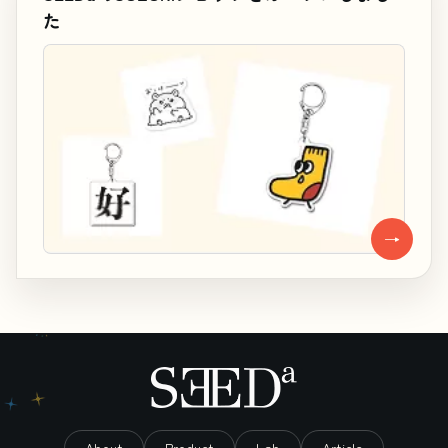
た
→
About
Product
Lab
Article